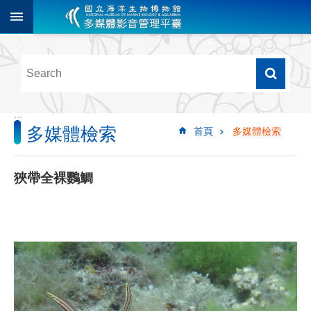
跳到主要內容區塊
進
階
搜
尋
:::
多媒體檢索
首頁
多媒體檢索
多
媒
體
狹帶全裸鸚鯛
檢
索
圖
像
影
音
音