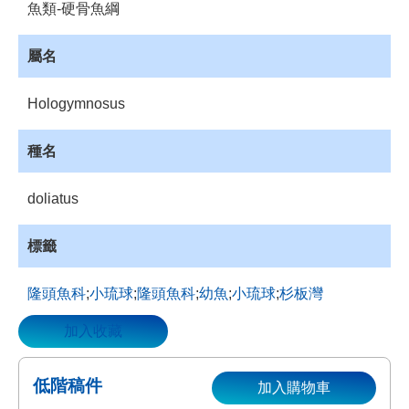
魚類-硬骨魚綱
資
源
屬名
收
藏
Hologymnosus
登
入
種名
doliatus
標籤
隆頭魚科
;
小琉球
;
隆頭魚科
;
幼魚
;
小琉球
;
杉板灣
加入收藏
低階稿件
加入購物車