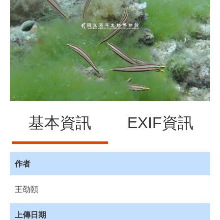
源
訊
息
發
布
諮
詢
服
務
基本資訊
EXIF資訊
會
員
專
區
作者
首
王劭頤
頁
館
上傳日期