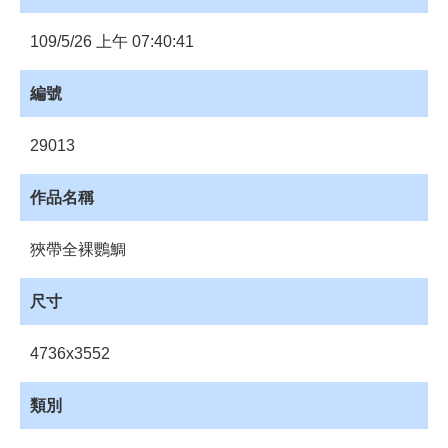
員
登
109/5/26 上午 07:40:41
入
網
編號
站
導
29013
覽
購
作品名稱
物
車
狹帶全裸鸚鯛
下
載
尺寸
管
理
4736x3552
資
源
類別
管
理