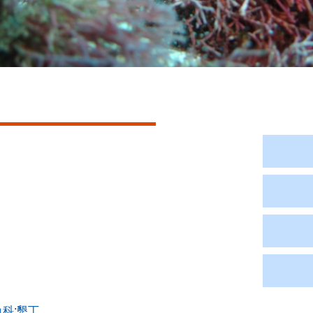
魚科
;
墾丁