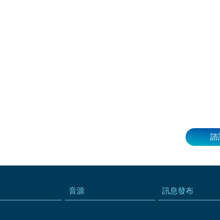
諮
音源
訊息發布