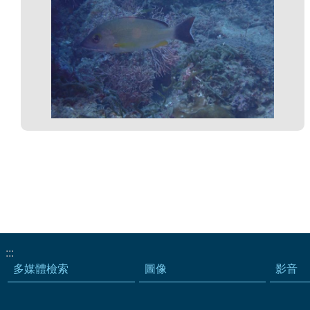
:::
多媒體檢索
圖像
影音