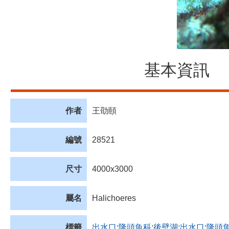
基本資訊
作者
王劭頤
編號
28521
尺寸
4000x3000
屬名
Halichoeres
標籤
出水口
;
隆頭魚科
;
後壁湖
;
出水口
;
隆頭