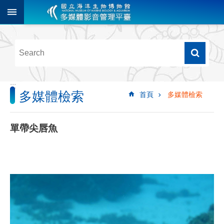
跳到主要內容區塊
進
階
搜
尋
:::
多媒體檢索
首頁
多媒體檢索
多
媒
體
單帶尖唇魚
檢
索
圖
像
影
音
音