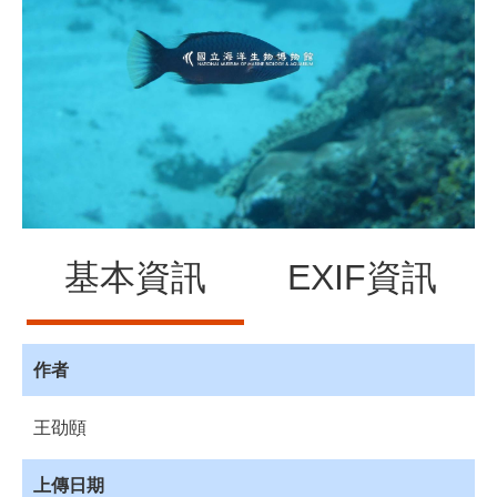
源
訊
息
發
布
諮
詢
服
務
基本資訊
EXIF資訊
會
員
專
區
作者
首
王劭頤
頁
館
上傳日期