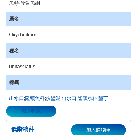
魚類-硬骨魚綱
資
源
屬名
收
藏
Oxycheilinus
登
入
種名
unifasciatus
標籤
出水口
;
隆頭魚科
;
後壁湖
;
出水口
;
隆頭魚科
;
墾丁
加入收藏
低階稿件
加入購物車