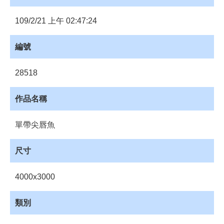
員
登
109/2/21 上午 02:47:24
入
網
編號
站
導
28518
覽
購
作品名稱
物
車
單帶尖唇魚
下
載
尺寸
管
理
4000x3000
資
源
類別
管
理