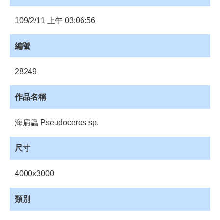
員
登
109/2/11 上午 03:06:56
入
網
編號
站
導
28249
覽
購
作品名稱
物
車
海扁蟲 Pseudoceros sp.
下
載
尺寸
管
理
4000x3000
資
源
類別
管
理