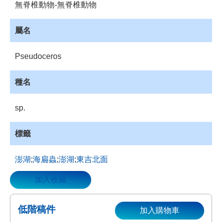
無脊椎動物-無脊椎動物
資
源
屬名
收
藏
Pseudoceros
登
入
種名
sp.
標籤
澎湖
;
海扁蟲
;
澎湖
;
東吉北面
加入收藏
低階稿件
加入購物車