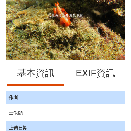
源
訊
息
發
布
諮
詢
服
務
基本資訊
EXIF資訊
會
員
專
區
作者
首
王劭頤
頁
館
上傳日期