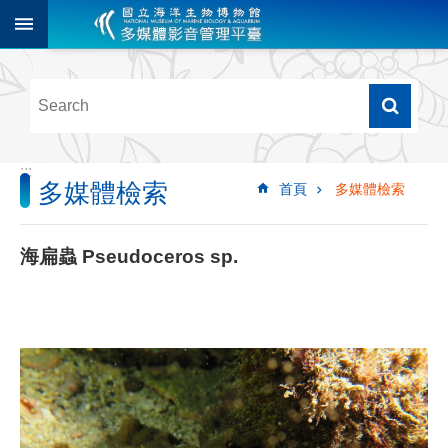
跳到主要內容區塊
進
階
搜
尋
:::
多媒體檢索
首頁
多媒體檢索
多
媒
體
海扁蟲 Pseudoceros sp.
檢
索
圖
像
影
音
音