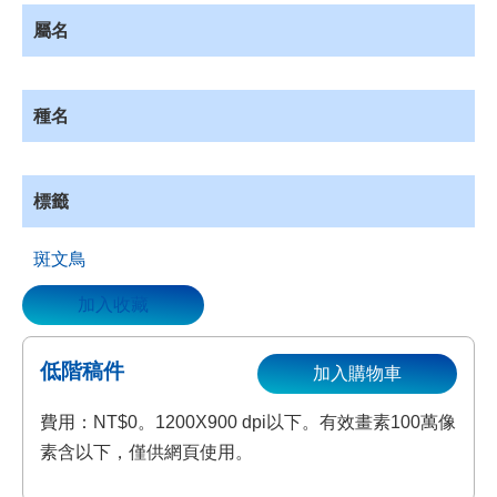
資
屬名
源
收
藏
種名
登
入
標籤
斑文鳥
加入收藏
低階稿件
加入購物車
費用：NT$0。1200X900 dpi以下。有效畫素100萬像
素含以下，僅供網頁使用。