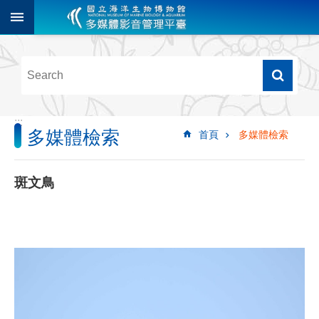
跳到主要內容區塊
進
階
搜
尋
:::
多媒體檢索
首頁
多媒體檢索
多
媒
體
斑文鳥
檢
索
圖
像
影
音
音