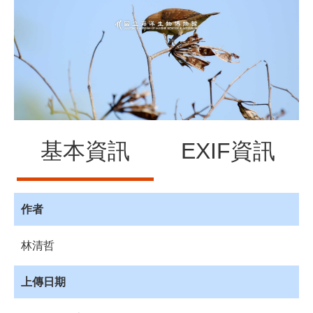
源
訊
息
發
布
諮
詢
服
基本資訊
EXIF資訊
務
會
員
專
作者
區
林清哲
首
頁
上傳日期
館