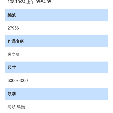
員
108/10/24 上午 05:54:05
登
入
編號
網
站
27956
導
覽
作品名稱
購
物
斑文鳥
車
下
尺寸
載
管
6000x4000
理
資
類別
源
管
鳥類-鳥類
理