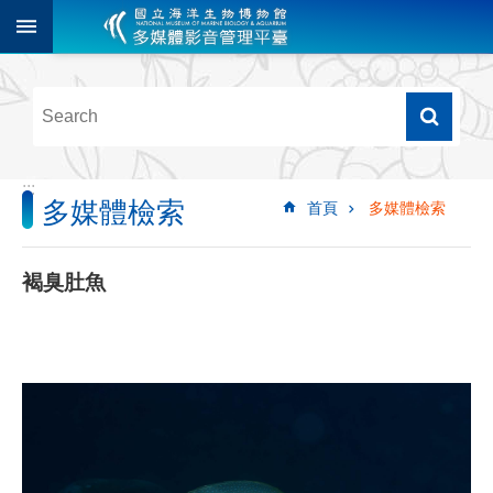
跳到主要內容區塊
進
階
搜
尋
:::
多媒體檢索
首頁
多媒體檢索
多
媒
體
褐臭肚魚
檢
索
圖
像
影
音
音