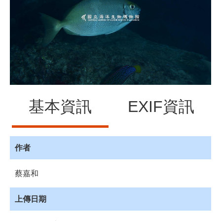
源
訊
息
發
布
諮
詢
服
基本資訊
EXIF資訊
務
會
員
專
作者
區
蔡嘉和
首
頁
上傳日期
館