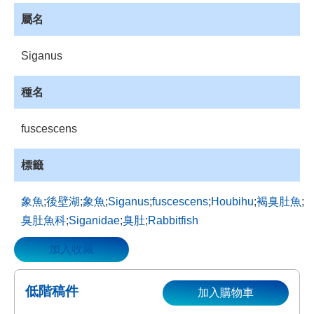
資
屬名
源
收
Siganus
藏
登
種名
入
fuscescens
標籤
象魚
;
後壁湖
;
象魚
;
Siganus
;
fuscescens
;
Houbihu
;
褐臭肚魚
;
臭肚魚科
;
Siganidae
;
臭肚
;
Rabbitfish
加入收藏
低階稿件
加入購物車