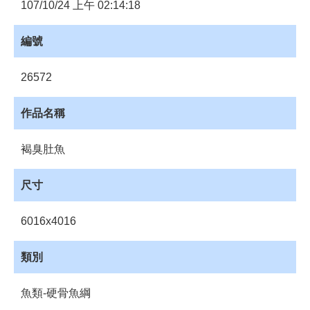
員
107/10/24 上午 02:14:18
登
入
編號
網
站
26572
導
覽
作品名稱
購
物
褐臭肚魚
車
下
尺寸
載
管
6016x4016
理
資
類別
源
管
魚類-硬骨魚綱
理