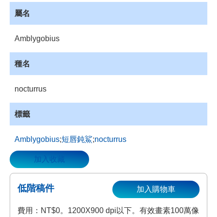
資
屬名
源
收
Amblygobius
藏
登
種名
入
nocturrus
標籤
Amblygobius
;
短唇鈍鯊
;
nocturrus
加入收藏
低階稿件
加入購物車
費用：NT$0。1200X900 dpi以下。有效畫素100萬像