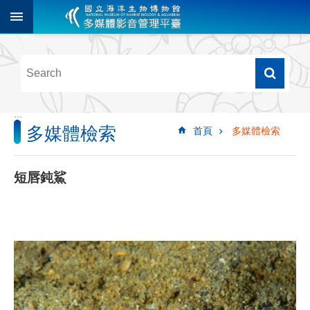
跳到主要內容區塊
進
階
搜
尋
:::
多媒體檢索
首頁
多媒體檢索
多
媒
體
短唇鈍鯊
檢
索
圖
像
影
音
音