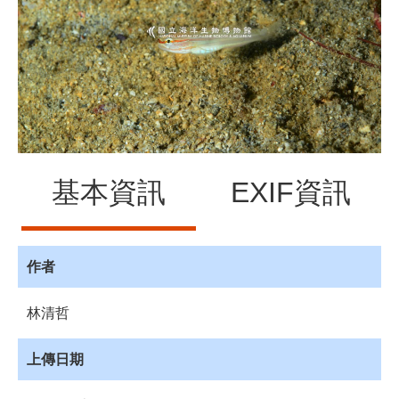
源
訊
息
發
布
諮
詢
服
基本資訊
EXIF資訊
務
會
員
專
作者
區
林清哲
首
頁
上傳日期
館