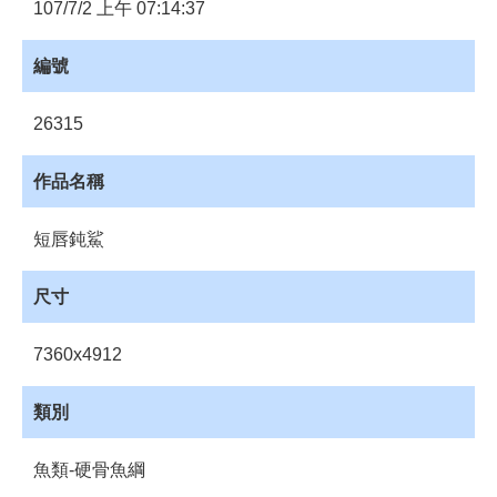
員
107/7/2 上午 07:14:37
登
入
編號
網
站
26315
導
覽
作品名稱
購
物
短唇鈍鯊
車
下
尺寸
載
管
7360x4912
理
資
類別
源
管
魚類-硬骨魚綱
理