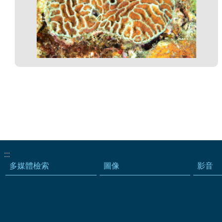
:::
多媒體檢索
圖像
影音