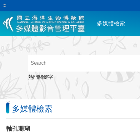
:::
跳到主要內容區塊
多媒體檢索
熱門關鍵字
:::
多媒體檢索
軸孔珊瑚