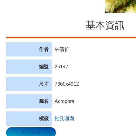
基本資訊
作者
林清哲
編號
26147
尺寸
7360x4912
屬名
Acropora
標籤
軸孔珊瑚
加入收藏