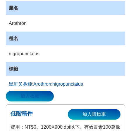
資
屬名
源
收
Arothron
藏
登
種名
入
nigropunctatus
標籤
黑斑叉鼻魨
;
Arothron
;
nigropunctatus
加入收藏
低階稿件
加入購物車
費用：NT$0。1200X900 dpi以下。有效畫素100萬像