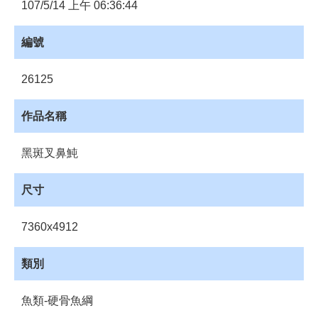
員
107/5/14 上午 06:36:44
登
入
編號
網
站
26125
導
覽
作品名稱
購
物
黑斑叉鼻魨
車
下
尺寸
載
管
7360x4912
理
資
類別
源
管
魚類-硬骨魚綱
理