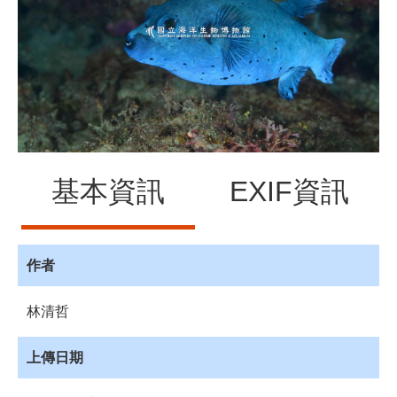
源
訊
息
發
布
諮
詢
服
基本資訊
EXIF資訊
務
會
員
專
作者
區
林清哲
首
頁
上傳日期
館