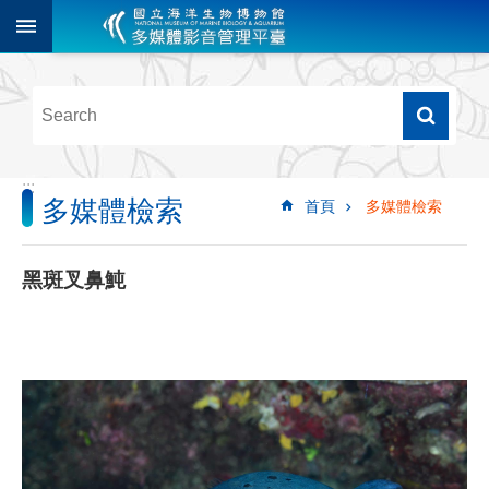
跳到主要內容區塊
進
階
搜
尋
:::
多媒體檢索
首頁
多媒體檢索
多
媒
體
黑斑叉鼻魨
檢
索
圖
像
影
音
音