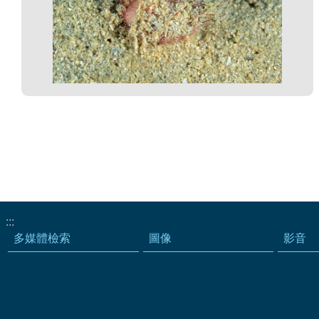
:::
多媒體檢索
圖像
影音