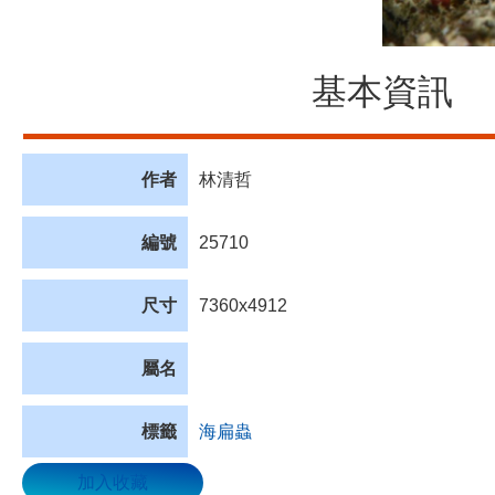
基本資訊
作者
林清哲
編號
25710
尺寸
7360x4912
屬名
標籤
海扁蟲
加入收藏