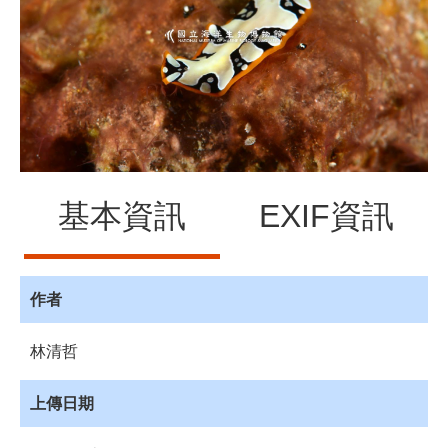
源
訊
息
發
布
諮
詢
服
基本資訊
EXIF資訊
務
會
員
專
作者
區
林清哲
首
頁
上傳日期
館