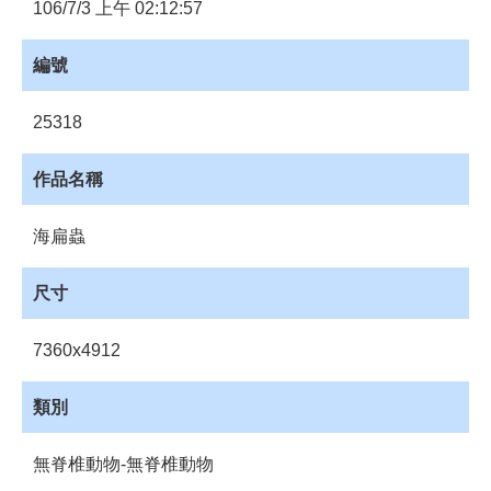
員
106/7/3 上午 02:12:57
登
入
編號
網
站
25318
導
覽
作品名稱
購
物
海扁蟲
車
下
尺寸
載
管
7360x4912
理
資
類別
源
管
無脊椎動物-無脊椎動物
理