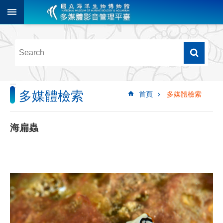
跳到主要內容區塊
進
階
搜
尋
:::
多媒體檢索
首頁
多媒體檢索
多
媒
體
海扁蟲
檢
索
圖
像
影
音
音