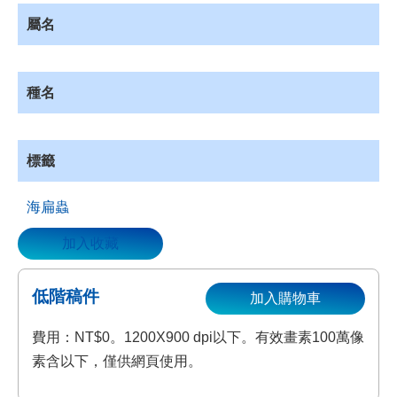
資
屬名
源
收
藏
種名
登
入
標籤
海扁蟲
加入收藏
低階稿件
加入購物車
費用：NT$0。1200X900 dpi以下。有效畫素100萬像
素含以下，僅供網頁使用。