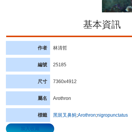
基本資訊
作者
林清哲
編號
25185
尺寸
7360x4912
屬名
Arothron
標籤
黑斑叉鼻魨
;
Arothron
;
nigropunctatus
加入收藏