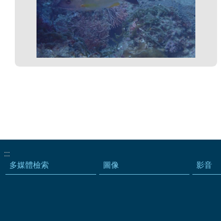
:::
多媒體檢索
圖像
影音