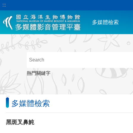
:::
跳到主要內容區塊
多媒體檢索
熱門關鍵字
:::
多媒體檢索
黑斑叉鼻魨