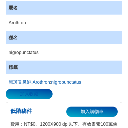
資
屬名
源
收
Arothron
藏
登
種名
入
nigropunctatus
標籤
黑斑叉鼻魨
;
Arothron
;
nigropunctatus
加入收藏
低階稿件
加入購物車
費用：NT$0。1200X900 dpi以下。有效畫素100萬像