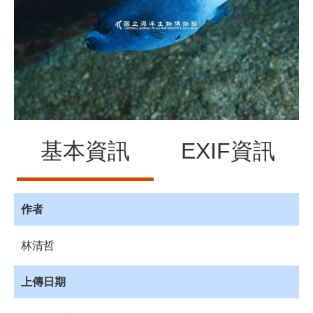
源
訊
息
發
布
諮
詢
服
基本資訊
EXIF資訊
務
會
員
專
作者
區
林清哲
首
頁
上傳日期
館