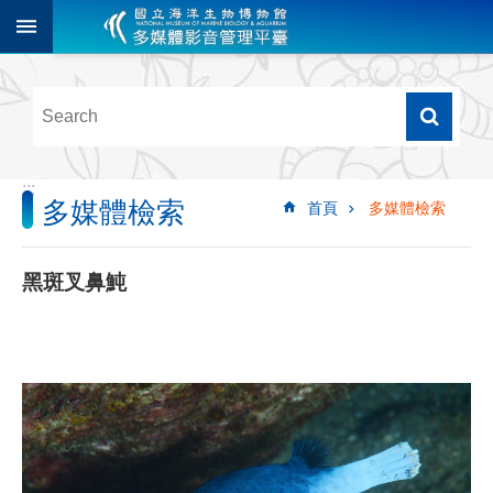
跳到主要內容區塊
進
階
搜
尋
:::
多媒體檢索
首頁
多媒體檢索
多
媒
體
黑斑叉鼻魨
檢
索
圖
像
影
音
音