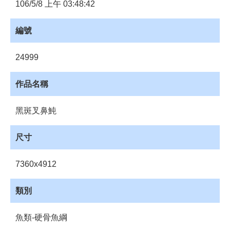
員
106/5/8 上午 03:48:42
登
入
編號
網
站
24999
導
覽
作品名稱
購
物
黑斑叉鼻魨
車
下
尺寸
載
管
7360x4912
理
資
類別
源
管
魚類-硬骨魚綱
理