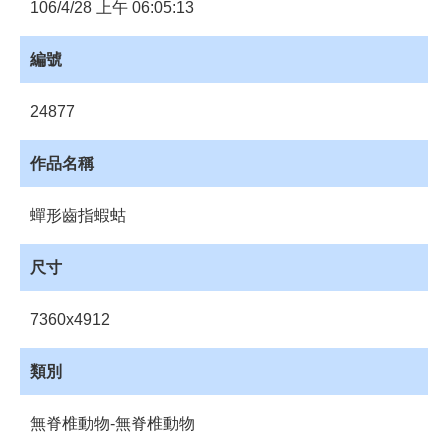
員
106/4/28 上午 06:05:13
登
入
編號
網
站
24877
導
覽
作品名稱
購
物
蟬形齒指蝦蛄
車
下
尺寸
載
管
7360x4912
理
資
類別
源
管
無脊椎動物-無脊椎動物
理