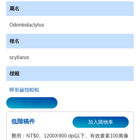
資
屬名
源
收
Odontodactylus
藏
登
種名
入
scyllarus
標籤
蟬形齒指蝦蛄
加入收藏
低階稿件
加入購物車
費用：NT$0。1200X900 dpi以下。有效畫素100萬像