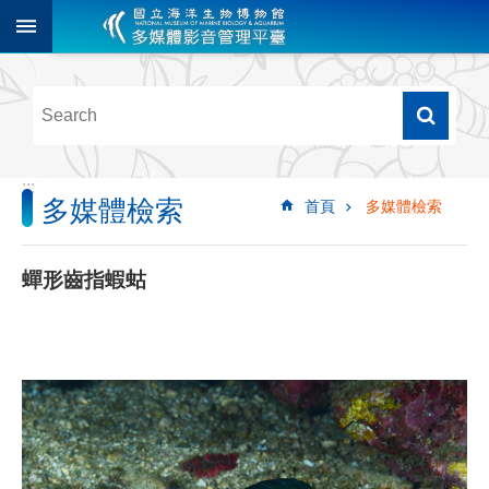
跳到主要內容區塊
進
階
搜
尋
:::
多媒體檢索
首頁
多媒體檢索
多
媒
體
蟬形齒指蝦蛄
檢
索
圖
像
影
音
音