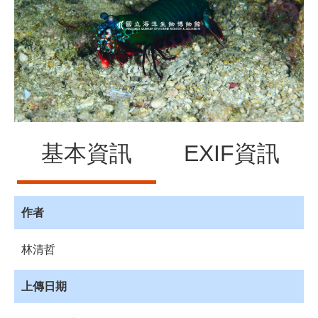
源
訊
息
發
布
諮
詢
服
基本資訊
EXIF資訊
務
會
員
專
作者
區
林清哲
首
頁
上傳日期
館