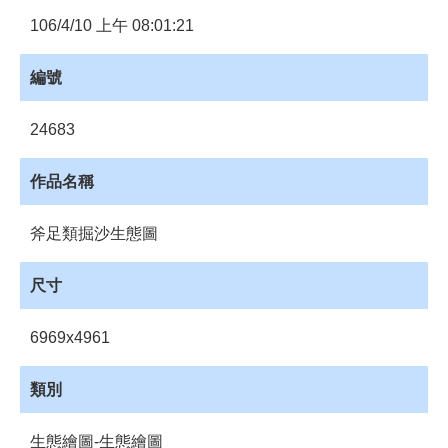
員
106/4/10 上午 08:01:21
登
入
編號
網
站
導
24683
覽
作品名稱
購
物
車
斧足類掘沙生態圖
下
尺寸
載
管
理
6969x4961
資
源
類別
管
理
生態繪圖-生態繪圖