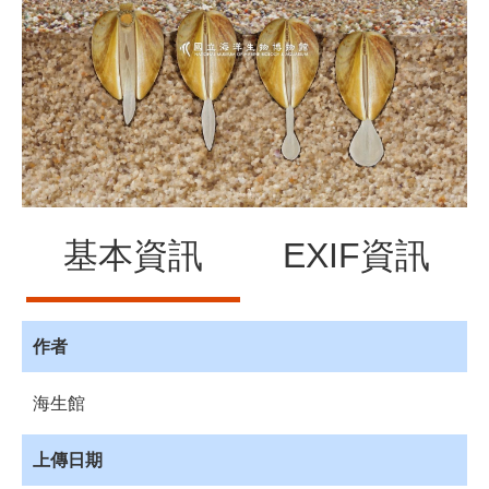
源
訊
息
發
布
諮
詢
服
務
基本資訊
EXIF資訊
會
員
專
作者
區
海生館
首
頁
上傳日期
館