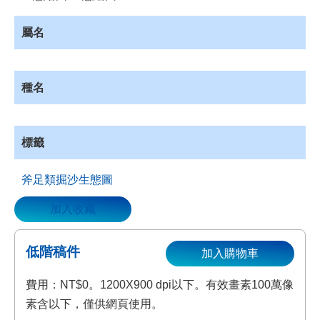
資
源
屬名
收
藏
登
種名
入
標籤
斧足類掘沙生態圖
加入收藏
低階稿件
加入購物車
費用：NT$0。1200X900 dpi以下。有效畫素100萬像
素含以下，僅供網頁使用。