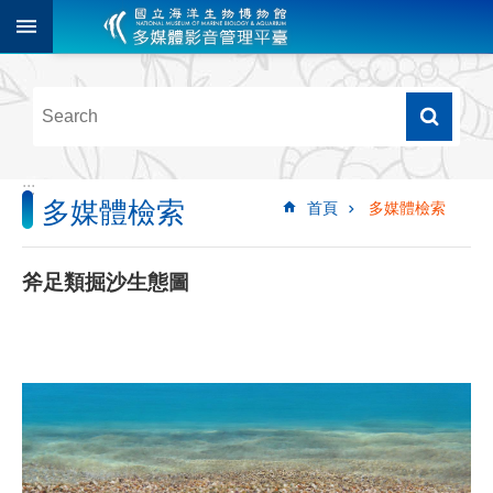
跳到主要內容區塊
進
階
搜
尋
:::
多媒體檢索
首頁
多媒體檢索
多
媒
體
斧足類掘沙生態圖
檢
索
圖
像
影
音
音