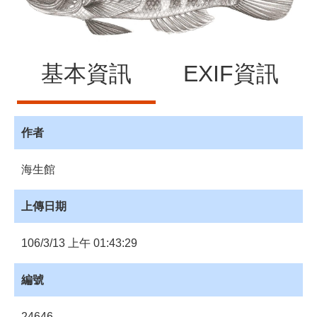
源
訊
息
基本資訊
EXIF資訊
發
布
諮
詢
作者
服
務
海生館
會
員
上傳日期
專
區
106/3/13 上午 01:43:29
首
頁
編號
館
24646