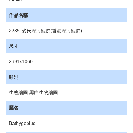
員
登
入
作品名稱
網
2285. 麥氏深海鰕虎(香港深海鰕虎)
站
導
覽
尺寸
購
物
2691x1060
車
類別
下
載
管
生態繪圖-黑白生物繪圖
理
屬名
資
源
管
Bathygobius
理