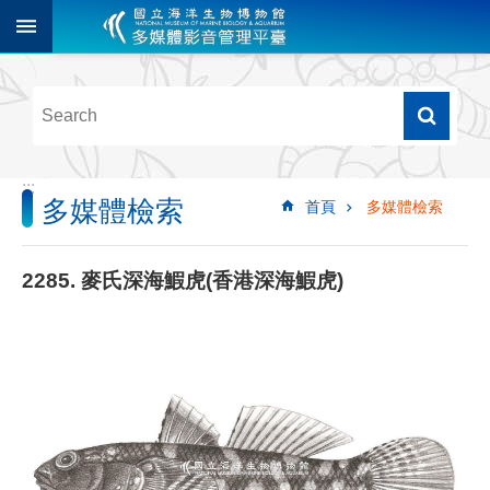
跳到主要內容區塊
進
階
搜
尋
:::
多媒體檢索
首頁
多媒體檢索
多
媒
體
2285. 麥氏深海鰕虎(香港深海鰕虎)
檢
索
圖
像
影
音
音