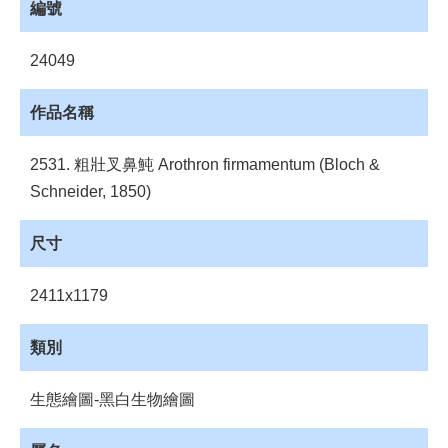
員
編號
登
入
24049
網
站
作品名稱
導
覽
2531. 粗壯叉鼻魨 Arothron firmamentum (Bloch &
購
Schneider, 1850)
物
車
尺寸
下
載
2411x1179
管
理
類別
資
源
生態繪圖-黑白生物繪圖
管
理