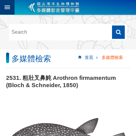
跳到主要內容區塊
進
階
搜
尋
:::
多媒體檢索
首頁
多媒體檢索
多
媒
體
2531. 粗壯叉鼻魨 Arothron firmamentum
檢
(Bloch & Schneider, 1850)
索
圖
像
影
音
音