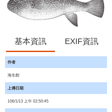
源
訊
息
發
布
諮
基本資訊
EXIF資訊
詢
服
務
作者
會
員
專
海生館
區
上傳日期
首
頁
106/1/13 上午 02:50:45
館