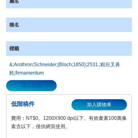
屬名
資
源
收
種名
藏
登
入
標籤
&
;
Arothron
;
Schneider
;
(Bloch
;
1850)
;
2531.
;
粗壯叉鼻
魨
;
firmamentum
加入收藏
低階稿件
加入購物車
費用：NT$0。1200X900 dpi以下。有效畫素100萬像
素含以下，僅供網頁使用。