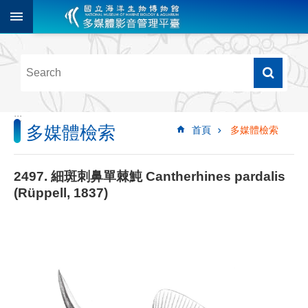
跳到主要內容區塊
進
階
搜
尋
:::
多媒體檢索
首頁
多媒體檢索
多
媒
體
2497. 細斑刺鼻單棘魨 Cantherhines pardalis
檢
(Rüppell, 1837)
索
圖
像
影
音
音