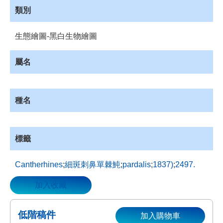
類別
資
源
收
生態繪圖-黑白生物繪圖
藏
登
屬名
入
種名
標籤
Cantherhines
;
細斑刺鼻單棘魨
;
pardalis
;
1837)
;
2497.
加入收藏
低階稿件
加入購物車