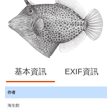
源
訊
息
發
布
諮
詢
服
務
會
基本資訊
EXIF資訊
員
專
區
作者
首
頁
海生館
館