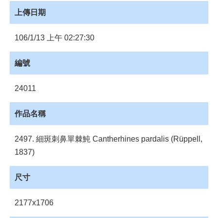
員
上傳日期
登
入
106/1/13 上午 02:27:30
網
站
導
編號
覽
24011
購
物
車
作品名稱
下
2497. 細斑刺鼻單棘魨 Cantherhines pardalis (Rüppell,
載
管
1837)
理
尺寸
資
源
管
2177x1706
理