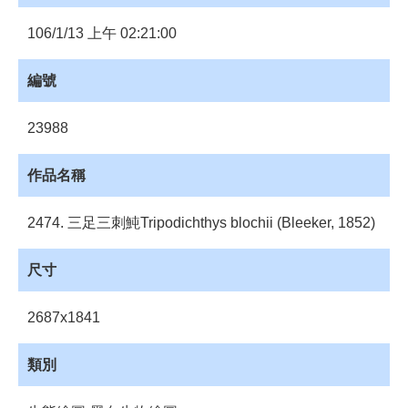
員
登
106/1/13 上午 02:21:00
入
網
編號
站
導
23988
覽
購
作品名稱
物
車
2474. 三足三刺魨Tripodichthys blochii (Bleeker, 1852)
下
載
尺寸
管
理
2687x1841
資
源
類別
管
理