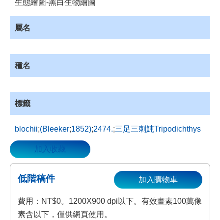
生態繪圖-黑白生物繪圖
資
源
屬名
收
藏
登
種名
入
標籤
blochii
;
(Bleeker
;
1852)
;
2474.
;
三足三刺魨Tripodichthys
加入收藏
低階稿件
加入購物車
費用：NT$0。1200X900 dpi以下。有效畫素100萬像
素含以下，僅供網頁使用。