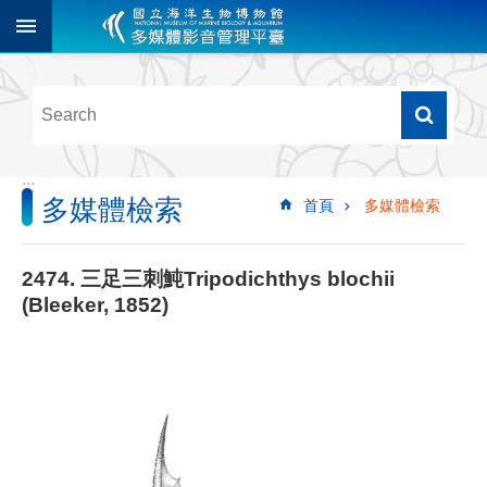
跳到主要內容區塊
進
階
搜
尋
:::
多媒體檢索
首頁
多媒體檢索
多
媒
體
2474. 三足三刺魨Tripodichthys blochii
檢
(Bleeker, 1852)
索
圖
像
影
音
音