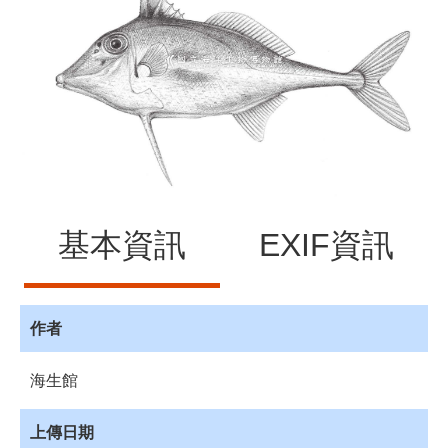
源
訊
息
發
布
諮
詢
服
務
基本資訊
EXIF資訊
會
員
專
區
作者
首
海生館
頁
館
上傳日期