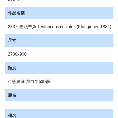
員
登
入
作品名稱
網
2337. 隆頭帶魚 Tentoriceps cristatus (Klunginger, 1884)
站
導
覽
尺寸
購
2700x900
物
車
類別
下
載
管
生態繪圖-黑白生物繪圖
理
屬名
資
源
管
理
種名