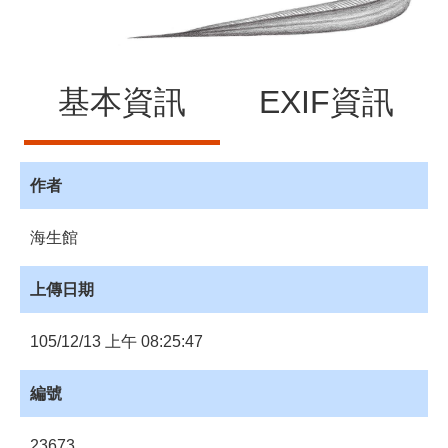
源
訊
息
基本資訊
EXIF資訊
發
布
諮
詢
作者
服
務
海生館
會
員
上傳日期
專
區
105/12/13 上午 08:25:47
首
編號
頁
館
23673