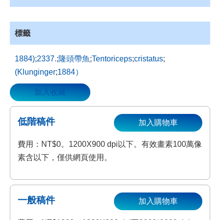
資
源
收
標籤
藏
1884)
;
2337.
;
隆頭帶魚
;
Tentoriceps
;
cristatus
;
登
入
(Klunginger
;
1884）
加入收藏
低階稿件
加入購物車
費用：NT$0。1200X900 dpi以下。有效畫素100萬像
素含以下，僅供網頁使用。
一般稿件
加入購物車