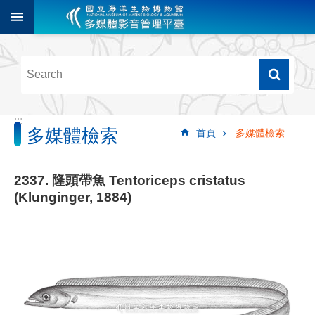
跳到主要內容區塊
進
階
搜
尋
:::
多媒體檢索
首頁
多媒體檢索
多
媒
體
2337. 隆頭帶魚 Tentoriceps cristatus
檢
(Klunginger, 1884)
索
圖
像
影
音
音