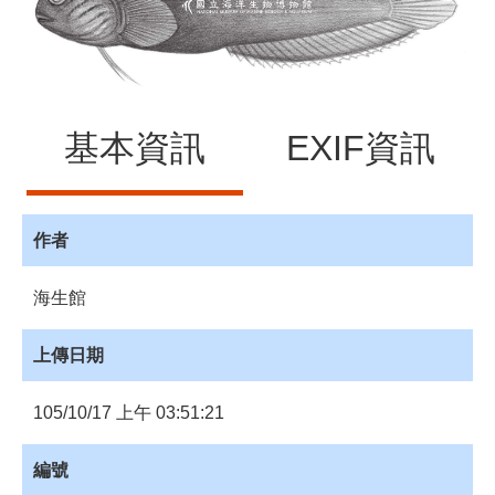
源
訊
息
發
布
基本資訊
EXIF資訊
諮
詢
服
作者
務
會
海生館
員
專
區
上傳日期
105/10/17 上午 03:51:21
首
頁
編號
館