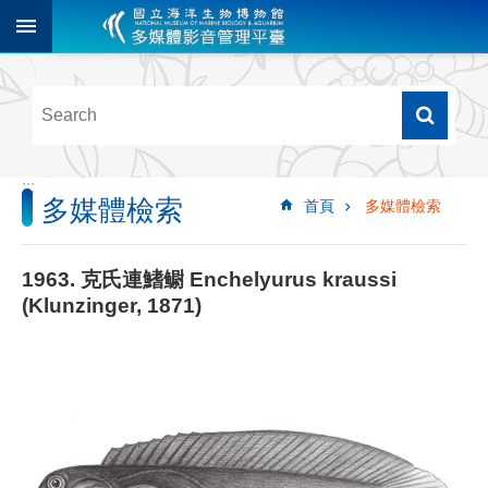
跳到主要內容區塊
進
階
搜
尋
:::
多媒體檢索
首頁
多媒體檢索
多
媒
體
1963. 克氏連鰭鳚 Enchelyurus kraussi
檢
(Klunzinger, 1871)
索
圖
像
影
音
音