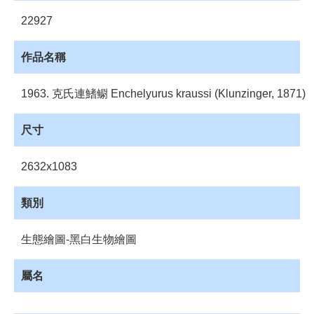
員
登
22927
入
作品名稱
網
站
導
1963. 克氏連鰭鳚 Enchelyurus kraussi (Klunzinger, 1871)
覽
尺寸
購
物
車
2632x1083
下
載
類別
管
理
生態繪圖-黑白生物繪圖
資
源
屬名
管
理