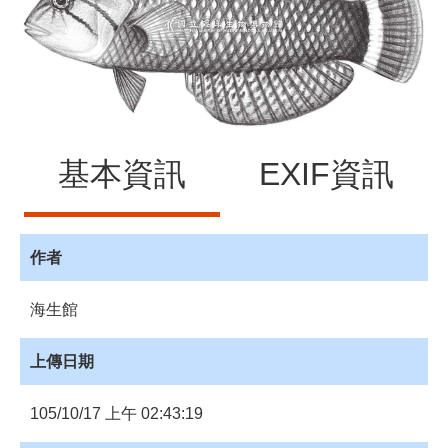
源
訊
息
發
布
諮
基本資訊
EXIF資訊
詢
服
務
會
作者
員
專
海生館
區
上傳日期
首
頁
105/10/17 上午 02:43:19
館