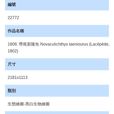
員
編號
登
入
22772
網
站
作品名稱
導
覽
1808. 帶尾新隆魚 Novaculichthys taeniourus (Lacépède,
購
1802)
物
車
尺寸
下
載
2181x1113
管
理
類別
資
源
生態繪圖-黑白生物繪圖
管
理