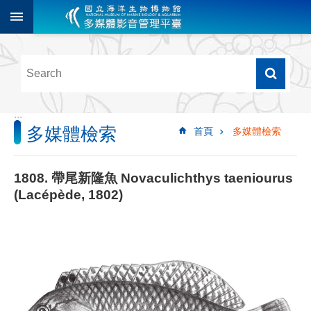
跳到主要內容區塊
進
階
搜
尋
:::
多媒體檢索
首頁
多媒體檢索
多
媒
體
1808. 帶尾新隆魚 Novaculichthys taeniourus
檢
(Lacépède, 1802)
索
圖
像
影
音
音