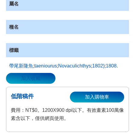
屬名
資
源
收
藏
種名
登
入
標籤
帶尾新隆魚
;
taeniourus
;
Novaculichthys
;
1802)
;
1808.
加入收藏
低階稿件
加入購物車
費用：NT$0。1200X900 dpi以下。有效畫素100萬像
素含以下，僅供網頁使用。