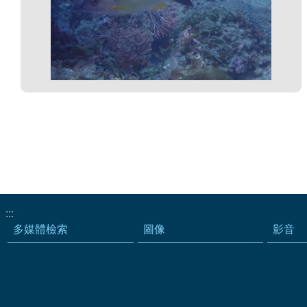
:::
多媒體檢索
圖像
影音