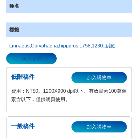
種名
資
源
收
藏
標籤
登
入
Linnaeus
;
Coryphaena
;
hippurus
;
1758
;
1230.
;
鯕鰍
加入收藏
低階稿件
加入購物車
費用：NT$0。1200X900 dpi以下。有效畫素100萬像
素含以下，僅供網頁使用。
一般稿件
加入購物車