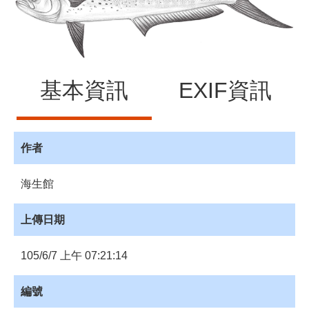
源
訊
息
發
布
基本資訊
EXIF資訊
諮
詢
服
作者
務
會
海生館
員
專
上傳日期
區
105/6/7 上午 07:21:14
首
頁
編號
館