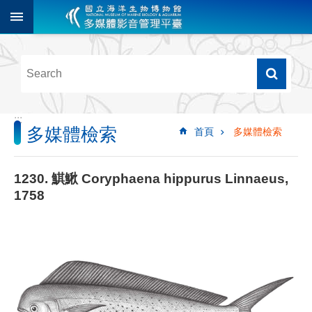
跳到主要內容區塊
進
階
搜
尋
:::
多媒體檢索
首頁
多媒體檢索
多
媒
體
1230. 鯕鰍 Coryphaena hippurus Linnaeus,
檢
1758
索
圖
像
影
音
音