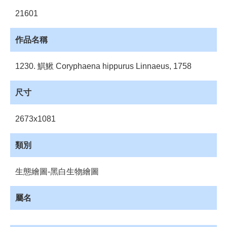
員
21601
登
入
作品名稱
網
站
導
1230. 鯕鰍 Coryphaena hippurus Linnaeus, 1758
覽
尺寸
購
物
車
2673x1081
下
類別
載
管
理
生態繪圖-黑白生物繪圖
資
源
屬名
管
理