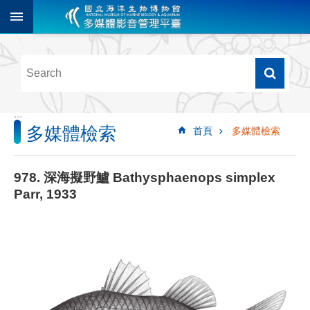
跳到主要內容區塊
進
階
搜
尋
:::
多媒體檢索
首頁
多媒體檢索
多
媒
體
978. 深海擬野鱸 Bathysphaenops simplex
檢
Parr, 1933
索
圖
像
影
音
音