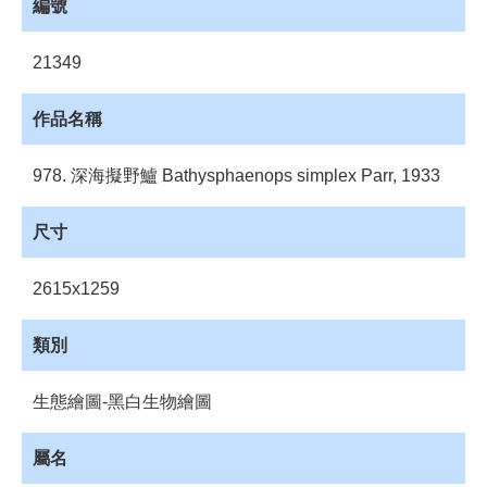
員
編號
登
入
21349
網
站
作品名稱
導
覽
978. 深海擬野鱸 Bathysphaenops simplex Parr, 1933
購
物
尺寸
車
2615x1259
下
載
管
類別
理
資
生態繪圖-黑白生物繪圖
源
管
屬名
理