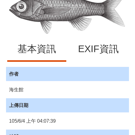
源
訊
息
發
布
基本資訊
EXIF資訊
諮
詢
服
務
作者
會
員
海生館
專
區
上傳日期
首
頁
105/6/4 上午 04:07:39
館