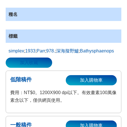
資
源
種名
收
藏
登
標籤
入
simplex
;
1933
;
Parr
;
978.
;
深海擬野鱸
;
Bathysphaenops
加入收藏
低階稿件
加入購物車
費用：NT$0。1200X900 dpi以下。有效畫素100萬像
素含以下，僅供網頁使用。
一般稿件
加入購物車