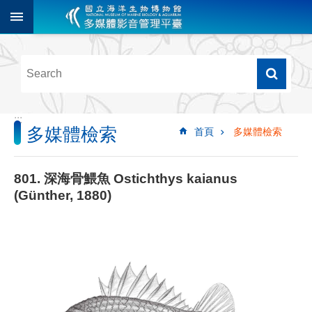
跳到主要內容區塊
進
階
搜
尋
:::
多媒體檢索
首頁
多媒體檢索
多
媒
體
801. 深海骨鰃魚 Ostichthys kaianus
檢
(Günther, 1880)
索
圖
像
影
音
音