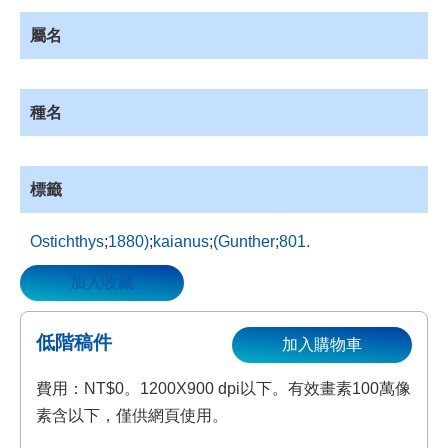
資
屬名
源
收
藏
種名
登
入
標籤
Ostichthys
;
1880)
;
kaianus
;
(Gunther
;
801.
加入收藏
低階稿件
加入購物車
費用：NT$0。1200X900 dpi以下。有效畫素100萬像
素含以下，僅供網頁使用。