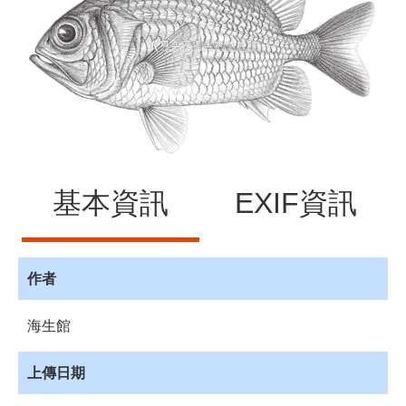
源
訊
息
發
布
諮
詢
服
基本資訊
EXIF資訊
務
會
員
專
作者
區
海生館
首
頁
上傳日期
館