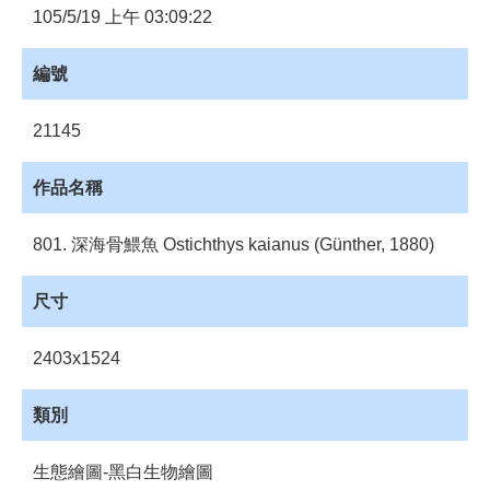
員
105/5/19 上午 03:09:22
登
入
編號
網
站
21145
導
覽
作品名稱
購
物
801. 深海骨鰃魚 Ostichthys kaianus (Günther, 1880)
車
下
尺寸
載
管
2403x1524
理
資
類別
源
管
理
生態繪圖-黑白生物繪圖