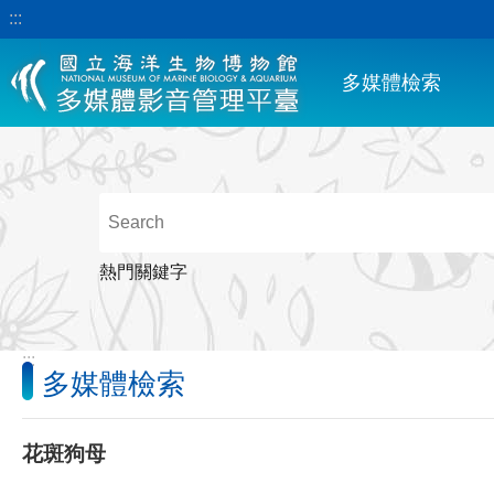
:::
跳到主要內容區塊
多媒體檢索
熱門關鍵字
:::
多媒體檢索
花斑狗母