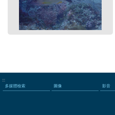
:::
多媒體檢索
圖像
影音