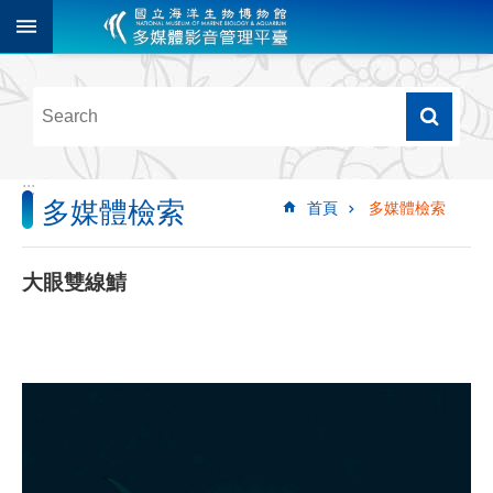
跳到主要內容區塊
進
階
搜
尋
:::
多媒體檢索
首頁
多媒體檢索
多
媒
體
大眼雙線鯖
檢
索
圖
像
影
音
音