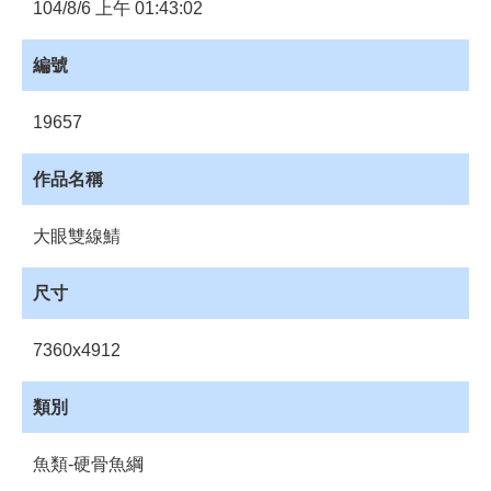
員
104/8/6 上午 01:43:02
登
入
編號
網
站
19657
導
覽
作品名稱
購
物
大眼雙線鯖
車
下
尺寸
載
管
7360x4912
理
資
類別
源
管
魚類-硬骨魚綱
理