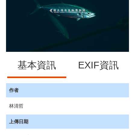
源
訊
息
發
布
諮
詢
服
基本資訊
EXIF資訊
務
會
員
專
作者
區
林清哲
首
頁
上傳日期
館