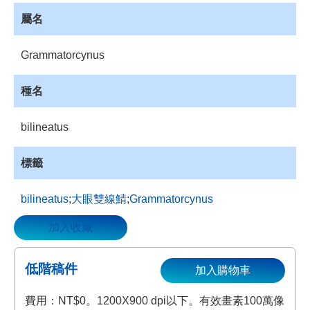
資
屬名
源
收
Grammatorcynus
藏
登
種名
入
bilineatus
標籤
bilineatus
;
大眼雙線鯖
;
Grammatorcynus
加入收藏
低階稿件
加入購物車
費用：NT$0。1200X900 dpi以下。有效畫素100萬像