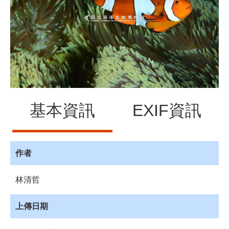
源
訊
息
發
布
諮
詢
服
基本資訊
EXIF資訊
務
會
員
專
作者
區
林清哲
首
頁
上傳日期
館