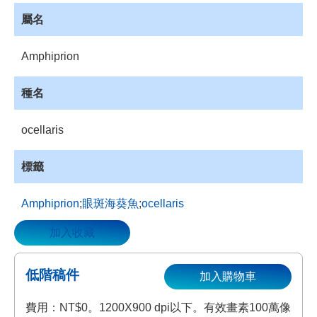
資
屬名
源
收
Amphiprion
藏
登
種名
入
ocellaris
標籤
Amphiprion
;
眼斑海葵魚
;
ocellaris
加入收藏
低階稿件
加入購物車
費用：NT$0。1200X900 dpi以下。有效畫素100萬像