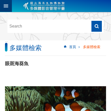
跳到主要內容區塊
進
階
搜
尋
:::
多媒體檢索
首頁
多媒體檢索
多
媒
體
眼斑海葵魚
檢
索
圖
像
影
音
音