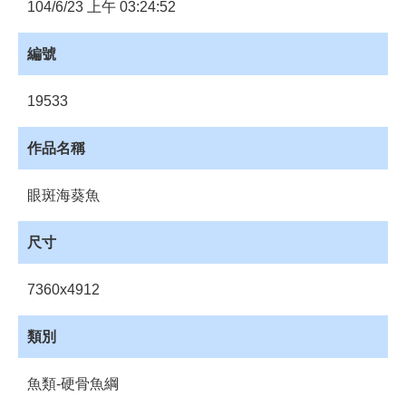
員
104/6/23 上午 03:24:52
登
入
編號
網
站
19533
導
覽
作品名稱
購
物
眼斑海葵魚
車
下
尺寸
載
管
7360x4912
理
資
類別
源
管
魚類-硬骨魚綱
理