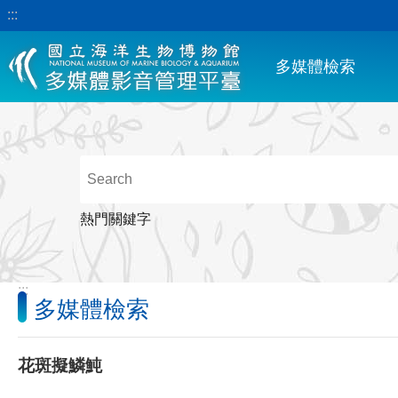
:::
跳到主要內容區塊
多媒體檢索
熱門關鍵字
:::
多媒體檢索
花斑擬鱗魨