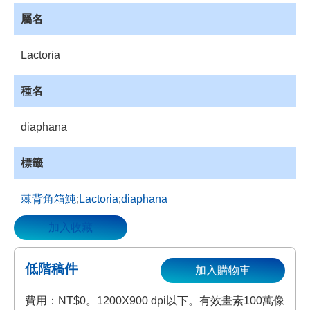
資
屬名
源
收
Lactoria
藏
登
種名
入
diaphana
標籤
棘背角箱魨
;
Lactoria
;
diaphana
加入收藏
低階稿件
加入購物車
費用：NT$0。1200X900 dpi以下。有效畫素100萬像