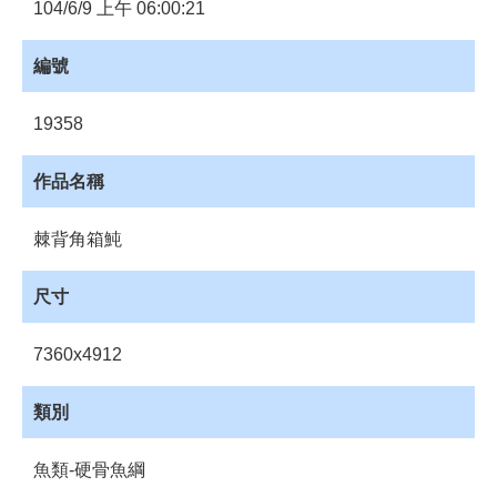
員
104/6/9 上午 06:00:21
登
入
編號
網
站
19358
導
覽
作品名稱
購
物
棘背角箱魨
車
下
尺寸
載
管
7360x4912
理
資
類別
源
管
魚類-硬骨魚綱
理