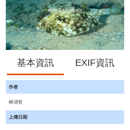
源
訊
息
發
布
諮
詢
服
基本資訊
EXIF資訊
務
會
員
專
作者
區
林清哲
首
頁
上傳日期
館