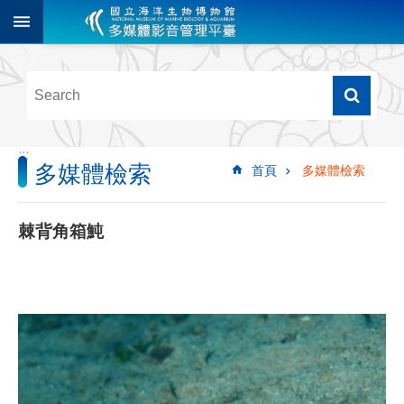
跳到主要內容區塊
進
階
搜
尋
:::
多媒體檢索
首頁
多媒體檢索
多
媒
體
棘背角箱魨
檢
索
圖
像
影
音
音