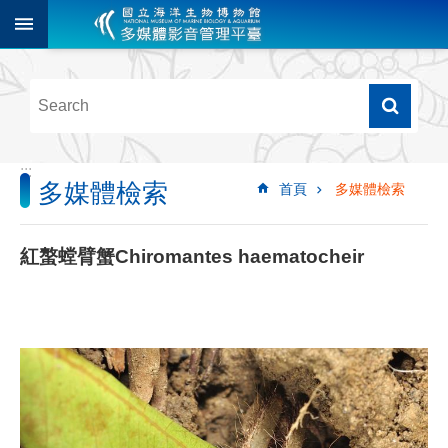
跳到主要內容區塊
進
階
搜
尋
:::
多媒體檢索
首頁
多媒體檢索
多
媒
體
紅螯螳臂蟹Chiromantes haematocheir
檢
索
圖
像
影
音
音