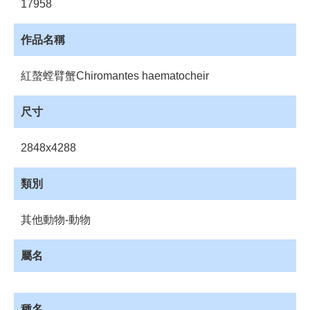
17958
資
源
作品名稱
收
藏
紅螯螳臂蟹Chiromantes haematocheir
登
入
尺寸
2848x4288
類別
其他動物-動物
屬名
種名