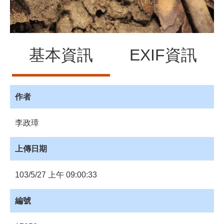
員
登
入
網
基本資訊
EXIF資訊
站
導
覽
購
作者
物
車
李政璋
下
載
上傳日期
管
理
103/5/27 上午 09:00:33
資
源
編號
管
理