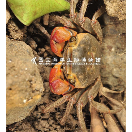
源
訊
息
發
布
諮
詢
服
務
會
員
專
區
首
頁
館