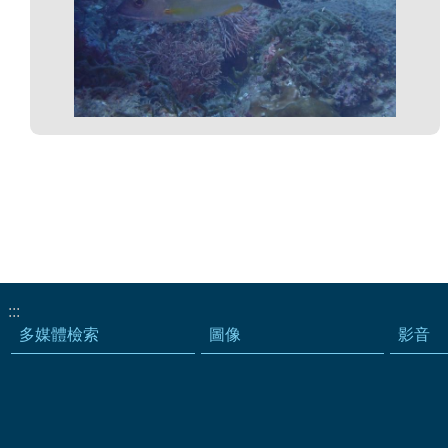
:::
多媒體檢索
圖像
影音