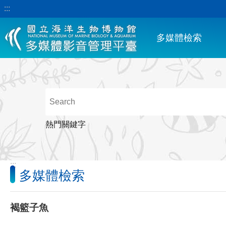
:::
跳到主要內容區塊
多媒體檢索
熱門關鍵字
:::
多媒體檢索
褐籃子魚