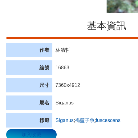
基本資訊
作者
林清哲
編號
16863
尺寸
7360x4912
屬名
Siganus
標籤
Siganus
;
褐籃子魚
;
fuscescens
加入收藏