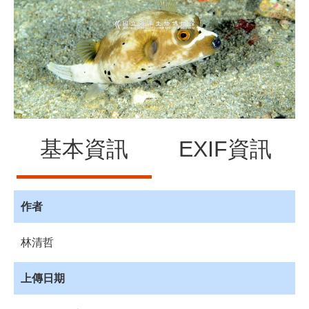
源
訊
息
發
布
諮
詢
服
基本資訊
EXIF資訊
務
會
員
專
作者
區
林清哲
首
頁
上傳日期
館