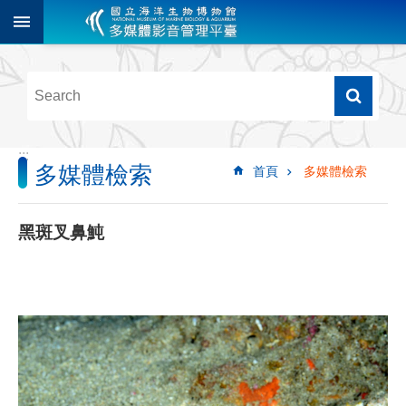
跳到主要內容區塊
進
階
搜
尋
:::
多媒體檢索
首頁
多媒體檢索
多
媒
體
黑斑叉鼻魨
檢
索
圖
像
影
音
音