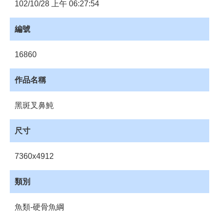
員
102/10/28 上午 06:27:54
登
入
編號
網
站
16860
導
覽
作品名稱
購
物
黑斑叉鼻魨
車
下
尺寸
載
管
7360x4912
理
資
類別
源
管
魚類-硬骨魚綱
理