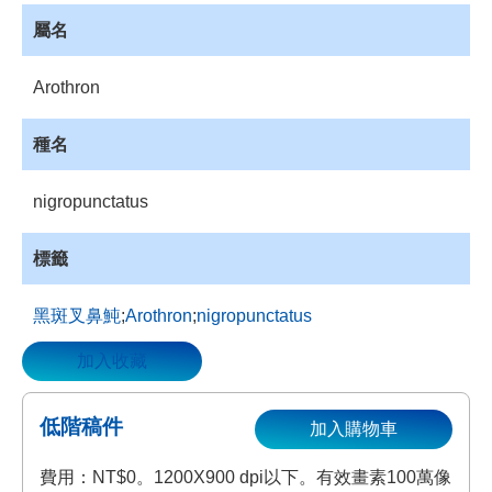
資
屬名
源
收
Arothron
藏
登
種名
入
nigropunctatus
標籤
黑斑叉鼻魨
;
Arothron
;
nigropunctatus
加入收藏
低階稿件
加入購物車
費用：NT$0。1200X900 dpi以下。有效畫素100萬像