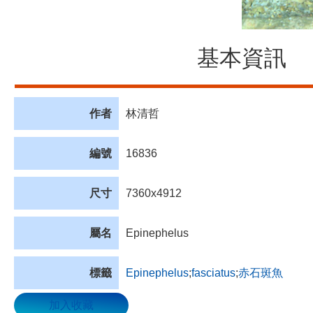
基本資訊
作者
林清哲
編號
16836
尺寸
7360x4912
屬名
Epinephelus
標籤
Epinephelus
;
fasciatus
;
赤石斑魚
加入收藏