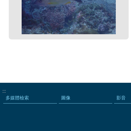
:::
多媒體檢索
圖像
影音