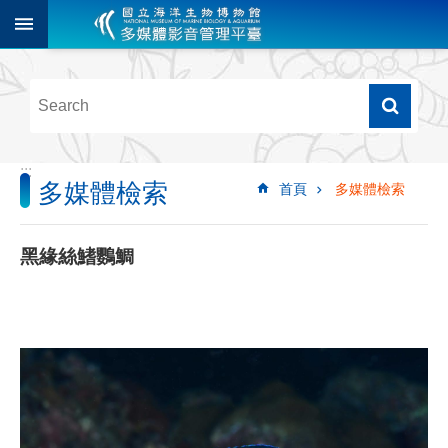
跳到主要內容區塊
進
階
搜
尋
:::
多媒體檢索
首頁
多媒體檢索
多
媒
體
黑緣絲鰭鸚鯛
檢
索
圖
像
影
音
音