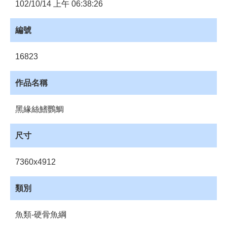
員
102/10/14 上午 06:38:26
登
入
編號
網
站
16823
導
覽
作品名稱
購
物
黑緣絲鰭鸚鯛
車
下
尺寸
載
管
7360x4912
理
資
類別
源
管
魚類-硬骨魚綱
理