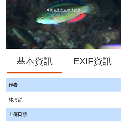
源
訊
息
發
布
諮
詢
服
基本資訊
EXIF資訊
務
會
員
專
作者
區
林清哲
首
頁
上傳日期
館