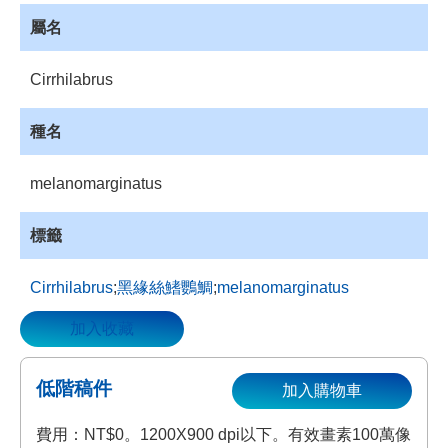
資
屬名
源
收
Cirrhilabrus
藏
登
種名
入
melanomarginatus
標籤
Cirrhilabrus
;
黑緣絲鰭鸚鯛
;
melanomarginatus
加入收藏
低階稿件
加入購物車
費用：NT$0。1200X900 dpi以下。有效畫素100萬像