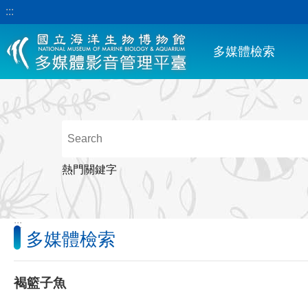
:::
跳到主要內容區塊
多媒體檢索
熱門關鍵字
:::
多媒體檢索
褐籃子魚