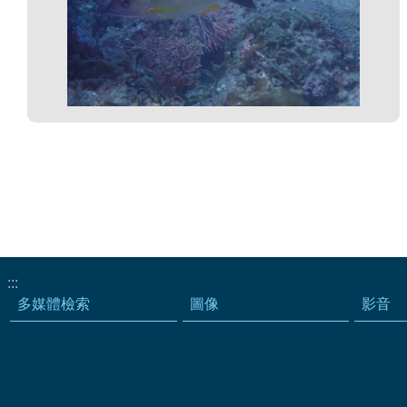
:::
多媒體檢索
圖像
影音