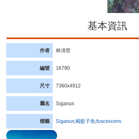
基本資訊
作者
林清哲
編號
16790
尺寸
7360x4912
屬名
Siganus
標籤
Siganus
;
褐籃子魚
;
fuscescens
加入收藏