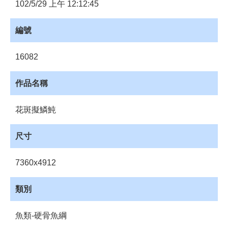
員
102/5/29 上午 12:12:45
登
入
編號
網
站
16082
導
覽
作品名稱
購
物
花斑擬鱗魨
車
下
尺寸
載
管
7360x4912
理
資
類別
源
管
魚類-硬骨魚綱
理