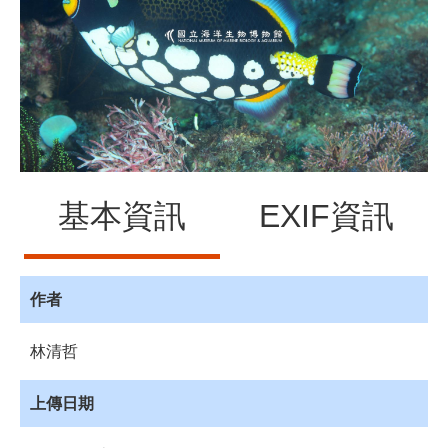
源
訊
息
發
布
諮
詢
服
基本資訊
EXIF資訊
務
會
員
專
作者
區
林清哲
首
頁
上傳日期
館