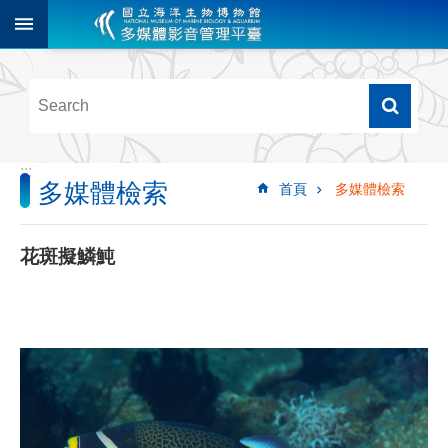
跳到主要內容區塊
進
階
搜
尋
:::
多媒體檢索
首頁
多媒體檢索
多
媒
體
花斑擬鱗魨
檢
索
圖
像
影
音
音