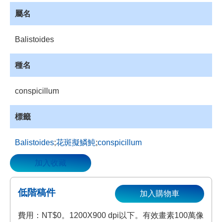
資
屬名
源
收
Balistoides
藏
登
種名
入
conspicillum
標籤
Balistoides
;
花斑擬鱗魨
;
conspicillum
加入收藏
低階稿件
加入購物車
費用：NT$0。1200X900 dpi以下。有效畫素100萬像