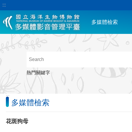
:::
跳到主要內容區塊
多媒體檢索
熱門關鍵字
:::
多媒體檢索
花斑狗母