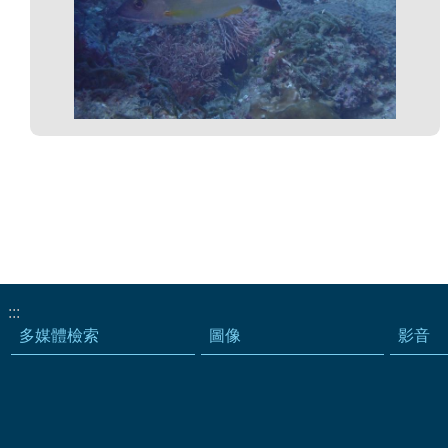
:::
多媒體檢索
圖像
影音