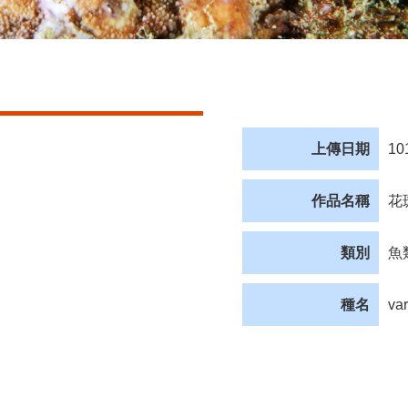
上傳日期
10
作品名稱
花
類別
魚
種名
va