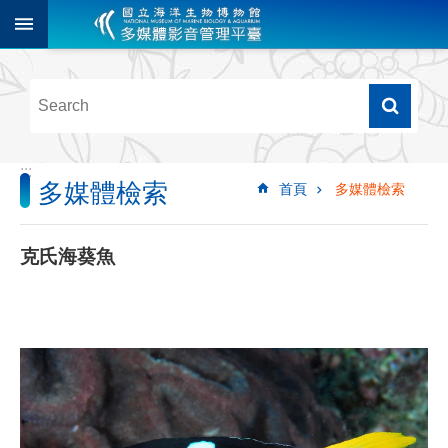
跳到主要內容區塊
進
階
搜
尋
:::
多媒體檢索
首頁
多媒體檢索
多
媒
體
克氏海葵魚
檢
索
圖
像
影
音
音