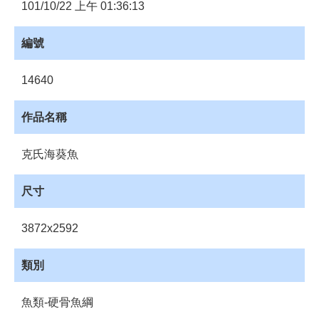
員
101/10/22 上午 01:36:13
登
入
編號
網
站
14640
導
覽
作品名稱
購
物
克氏海葵魚
車
下
尺寸
載
管
3872x2592
理
資
類別
源
管
魚類-硬骨魚綱
理