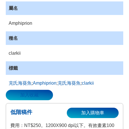
資
屬名
源
收
Amphiprion
藏
登
種名
入
clarkii
標籤
克氏海葵魚
;
Amphiprion
;
克氏海葵魚
;
clarkii
加入收藏
低階稿件
加入購物車
費用：NT$250。1200X900 dpi以下。有效畫素100