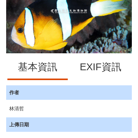
源
訊
息
發
布
諮
詢
服
基本資訊
EXIF資訊
務
會
員
專
作者
區
林清哲
首
頁
上傳日期
館