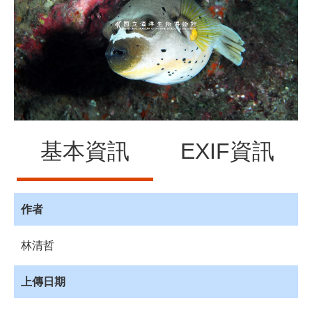
源
訊
息
發
布
諮
詢
服
基本資訊
EXIF資訊
務
會
員
專
作者
區
林清哲
首
頁
上傳日期
館