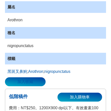
資
屬名
源
收
Arothron
藏
登
種名
入
nigropunctatus
標籤
黑斑叉鼻魨
;
Arothron
;
nigropunctatus
加入收藏
低階稿件
加入購物車
費用：NT$250。1200X900 dpi以下。有效畫素100