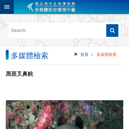
跳到主要內容區塊
進
階
搜
尋
:::
多媒體檢索
首頁
多媒體檢索
多
媒
體
黑斑叉鼻魨
檢
索
圖
像
影
音
音