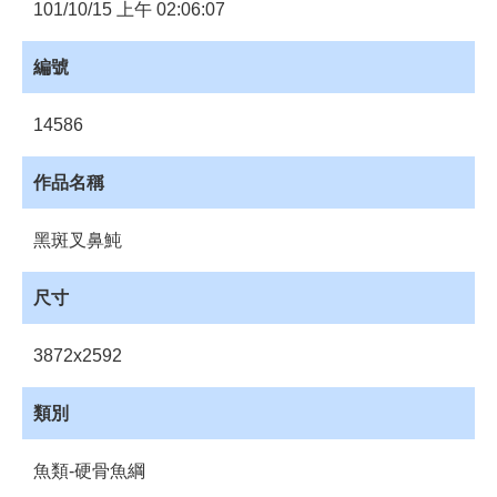
員
101/10/15 上午 02:06:07
登
入
編號
網
站
14586
導
覽
作品名稱
購
物
黑斑叉鼻魨
車
下
尺寸
載
管
3872x2592
理
資
類別
源
管
魚類-硬骨魚綱
理