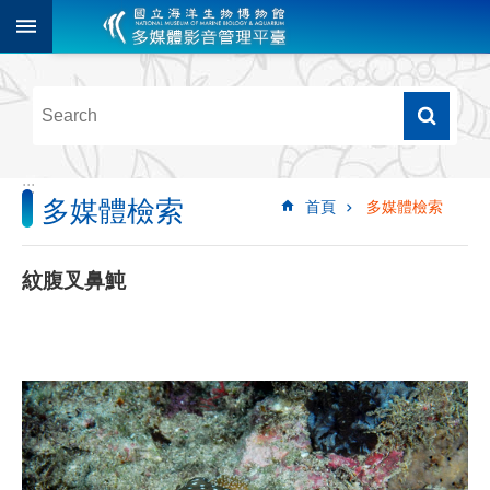
跳到主要內容區塊
進
階
搜
尋
:::
多媒體檢索
首頁
多媒體檢索
多
媒
體
紋腹叉鼻魨
檢
索
圖
像
影
音
音