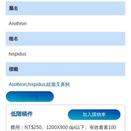
資
屬名
源
收
Arothron
藏
登
種名
入
hispidus
標籤
Arothron
;
hispidus
;
紋腹叉鼻魨
加入收藏
低階稿件
加入購物車
費用：NT$250。1200X900 dpi以下。有效畫素100