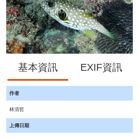
源
訊
息
發
布
諮
詢
服
基本資訊
EXIF資訊
務
會
員
專
作者
區
林清哲
首
頁
上傳日期
館