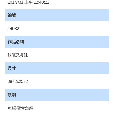
員
101/7/31 上午 12:48:22
登
入
編號
網
站
14082
導
覽
作品名稱
購
物
紋腹叉鼻魨
車
下
尺寸
載
管
3872x2592
理
資
類別
源
管
魚類-硬骨魚綱
理