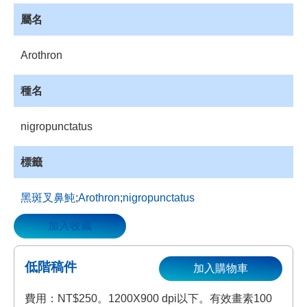
資
屬名
源
收
Arothron
藏
登
種名
入
nigropunctatus
標籤
黑斑叉鼻魨
;
Arothron
;
nigropunctatus
加入收藏
低階稿件
加入購物車
費用：NT$250。1200X900 dpi以下。有效畫素100