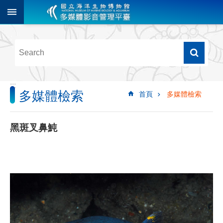
跳到主要內容區塊
進
階
搜
尋
:::
多媒體檢索
首頁
多媒體檢索
多
媒
體
黑斑叉鼻魨
檢
索
圖
像
影
音
音