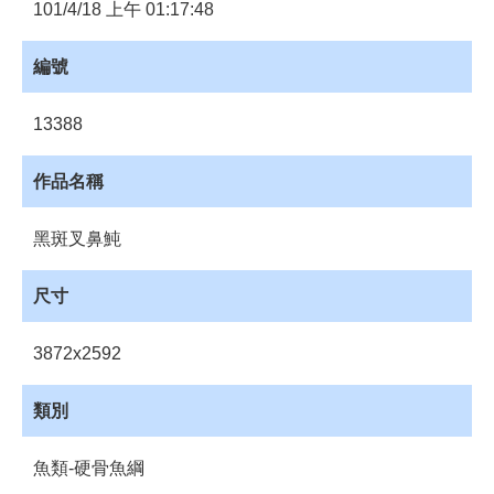
員
101/4/18 上午 01:17:48
登
入
編號
網
站
13388
導
覽
作品名稱
購
物
黑斑叉鼻魨
車
下
尺寸
載
管
3872x2592
理
資
類別
源
管
魚類-硬骨魚綱
理