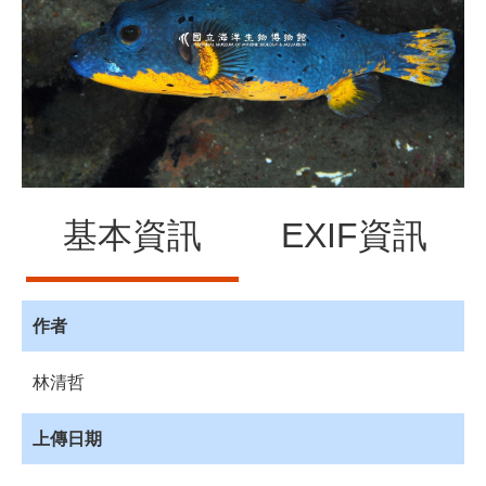
源
訊
息
發
布
諮
詢
服
基本資訊
EXIF資訊
務
會
員
專
作者
區
林清哲
首
頁
上傳日期
館