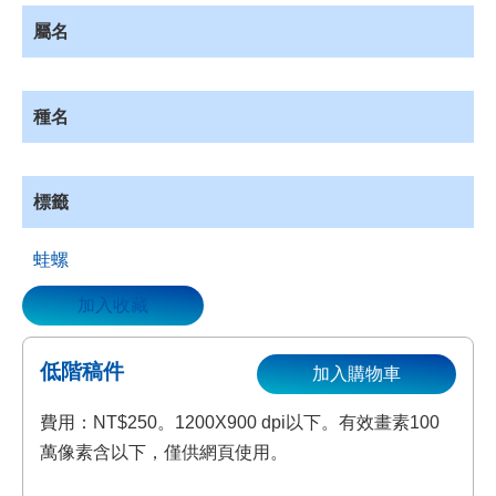
資
屬名
源
收
藏
種名
登
入
標籤
蛙螺
加入收藏
低階稿件
加入購物車
費用：NT$250。1200X900 dpi以下。有效畫素100
萬像素含以下，僅供網頁使用。