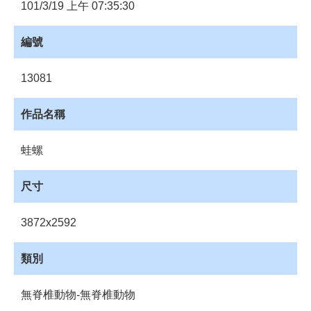
員
101/3/19 上午 07:35:30
登
入
編號
網
站
13081
導
覽
作品名稱
購
物
蛙螺
車
下
尺寸
載
管
3872x2592
理
資
類別
源
管
無脊椎動物-無脊椎動物
理