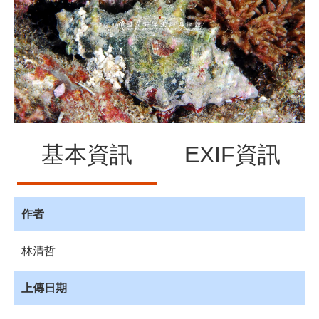
源
訊
息
發
布
諮
詢
服
基本資訊
EXIF資訊
務
會
員
專
作者
區
林清哲
首
頁
上傳日期
館