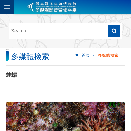
跳到主要內容區塊
進
階
搜
尋
:::
多媒體檢索
首頁
多媒體檢索
多
媒
體
蛙螺
檢
索
圖
像
影
音
音