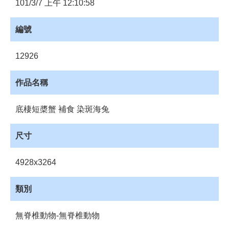
101/3/7 上午 12:10:58
員
登
入
編號
網
站
12926
導
覽
作品名稱
購
物
底棲短槳蟹 補食 染斑海兔
車
尺寸
下
載
管
4928x3264
理
資
類別
源
管
無脊椎動物-無脊椎動物
理