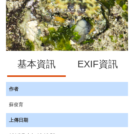
源
訊
息
發
布
諮
詢
服
基本資訊
EXIF資訊
務
會
員
作者
專
區
蘇俊育
首
頁
上傳日期
館