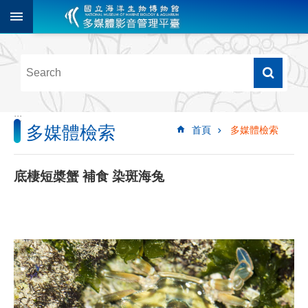
跳到主要內容區塊
進
階
搜
尋
:::
多媒體檢索
首頁
多媒體檢索
多
媒
體
底棲短槳蟹 補食 染斑海兔
檢
索
圖
像
影
音
音