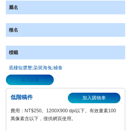
資
屬名
源
收
藏
種名
登
入
標籤
底棲短槳蟹
;
染斑海兔
;
補食
加入收藏
低階稿件
加入購物車
費用：NT$250。1200X900 dpi以下。有效畫素100
萬像素含以下，僅供網頁使用。