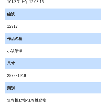
員
101/3/7 上午 12:08:16
登
入
編號
網
站
12917
導
覽
作品名稱
購
物
小燄筆螺
車
下
尺寸
載
管
2878x1919
理
資
類別
源
管
無脊椎動物-無脊椎動物
理