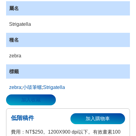
資
屬名
源
收
Strigatella
藏
登
種名
入
zebra
標籤
zebra
;
小燄筆螺
;
Strigatella
加入收藏
低階稿件
加入購物車
費用：NT$250。1200X900 dpi以下。有效畫素100