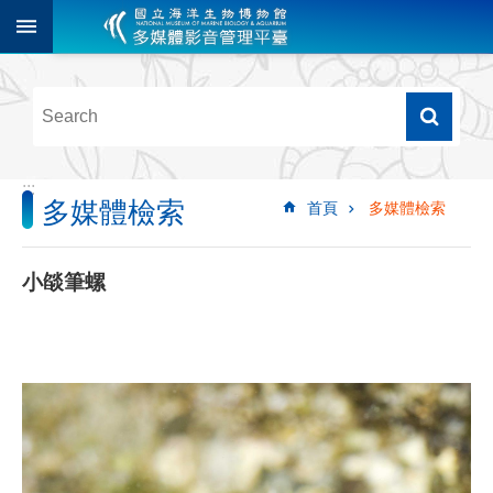
跳到主要內容區塊
進
階
搜
尋
:::
多媒體檢索
首頁
多媒體檢索
多
媒
體
小燄筆螺
檢
索
圖
像
影
音
音