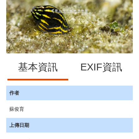
源
訊
息
發
布
諮
詢
服
基本資訊
EXIF資訊
務
會
員
專
作者
區
蘇俊育
首
頁
上傳日期
館