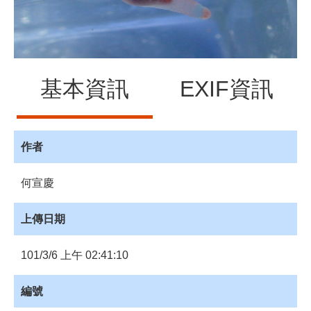
源
訊
息
發
布
基本資訊
EXIF資訊
諮
詢
服
作者
務
會
何宣慶
員
專
上傳日期
區
101/3/6 上午 02:41:10
首
頁
編號
館