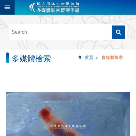
跳到主要內容區塊
進
階
搜
尋
:::
多媒體檢索
首頁
多媒體檢索
多
媒
體
檢
索
圖
像
影
音
音