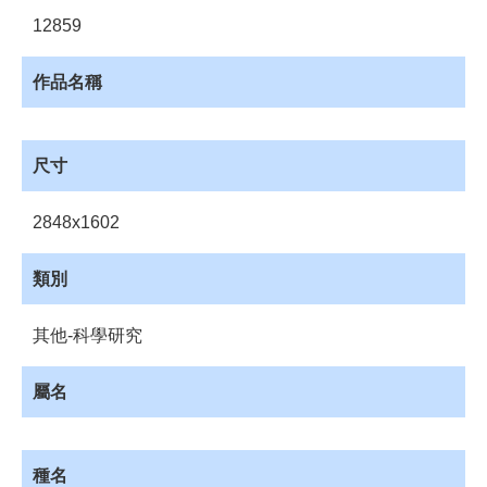
員
12859
登
入
作品名稱
網
站
導
覽
尺寸
購
2848x1602
物
車
類別
下
載
管
其他-科學研究
理
屬名
資
源
管
理
種名