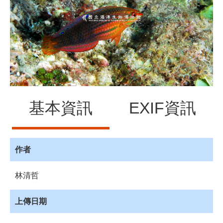
源
訊
息
發
布
諮
詢
服
基本資訊
EXIF資訊
務
會
員
專
作者
區
林清哲
首
頁
上傳日期
館