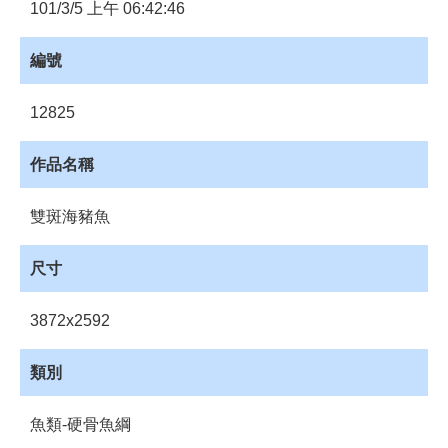
員
101/3/5 上午 06:42:46
登
入
編號
網
站
12825
導
覽
作品名稱
購
物
雙斑海豬魚
車
下
尺寸
載
管
3872x2592
理
資
類別
源
管
魚類-硬骨魚綱
理