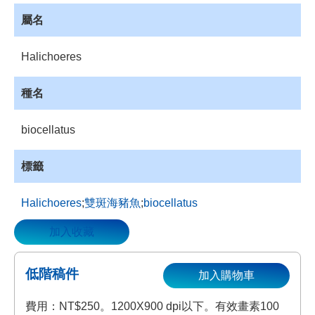
資
屬名
源
收
Halichoeres
藏
登
種名
入
biocellatus
標籤
Halichoeres
;
雙斑海豬魚
;
biocellatus
加入收藏
低階稿件
加入購物車
費用：NT$250。1200X900 dpi以下。有效畫素100