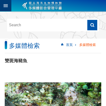
跳到主要內容區塊
進
階
搜
尋
:::
多媒體檢索
首頁
多媒體檢索
多
媒
體
雙斑海豬魚
檢
索
圖
像
影
音
音