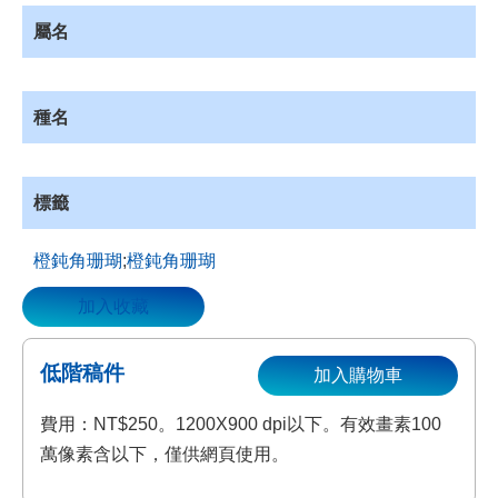
資
屬名
源
收
藏
種名
登
入
標籤
‬橙鈍角珊瑚
;
橙鈍角珊瑚
加入收藏
低階稿件
加入購物車
費用：NT$250。1200X900 dpi以下。有效畫素100
萬像素含以下，僅供網頁使用。