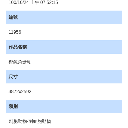
員
100/10/24 上午 07:52:15
登
入
編號
網
站
11956
導
覽
作品名稱
購
物
橙鈍角珊瑚
車
下
尺寸
載
管
3872x2592
理
資
類別
源
管
刺胞動物-刺絲胞動物
理