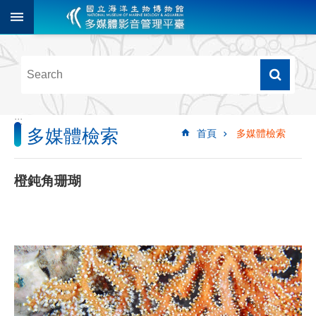
跳到主要內容區塊
進
階
搜
尋
:::
多媒體檢索
首頁
多媒體檢索
多
媒
體
橙鈍角珊瑚
檢
索
圖
像
影
音
音