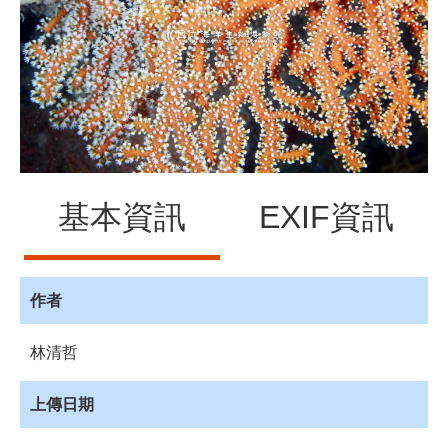
源
訊
息
發
布
諮
詢
服
基本資訊
EXIF資訊
務
會
員
專
作者
區
林清哲
首
頁
上傳日期
館