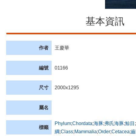
基本資訊
作者
王慶華
編號
01166
尺寸
2000x1295
屬名
Phylum
;
Chordata
;
海豚
;
弗氏海豚
;
鯨目
;
標籤
綱
;
Class
;
Mammalia
;
Order
;
Cetacea
;
齒