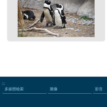
:::
多媒體檢索
圖像
影音