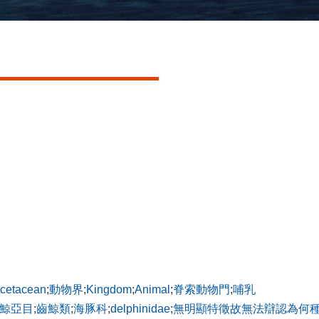
cetacean
;
動物界
;
Kingdom
;
Animal
;
脊索動物門
;
哺乳
鯨亞目
;
齒鯨類
;
海豚科
;
delphinidae
;
無明顯特徵故無法辯認為何